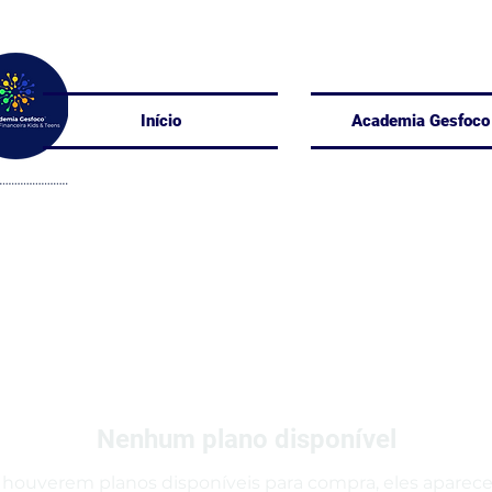
Início
Academia Gesfoco
Nenhum plano disponível
houverem planos disponíveis para compra, eles aparecer