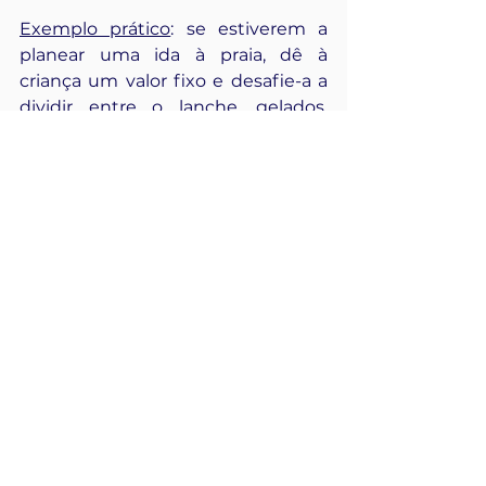
Exemplo prático
: se estiverem a 
planear uma ida à praia, dê à 
criança um valor fixo e desafie-a a 
dividir entre o lanche, gelados, 
brinquedos de praia ou até um 
passeio de barco.
Este exercício ensina o conceito de 
orçamento e a importância de gerir 
os recursos disponíveis.
✅ 
Contar Histórias Sobre 
Objetivos Financeiros
Conte histórias reais ou fictícias 
sobre pessoas que conseguiram 
alcançar objetivos financeiros com 
esforço e poupança. As histórias 
ajudam a criança a visualizar o valor 