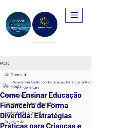
Post
All Posts
Academia Gesfoco - Educação Financeira Kids & Teens
All Posts
4 min de leitura
Como Ensinar Educação
Marketing Digital
Financeira de Forma
Finanças e Administração
Assistência Virtual
Divertida: Estratégias
Academia
Práticas para Crianças e