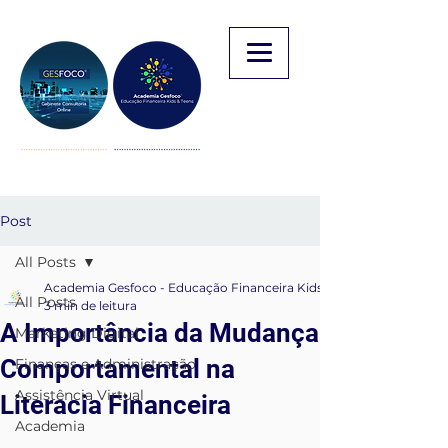
Post
All Posts
Academia Gesfoco - Educação Financeira Kids & Teens
All Posts
3 min de leitura
A Importância da Mudança
Marketing Digital
Comportamental na
Finanças e Administração
Assistência Virtual
Literacia Financeira
Academia