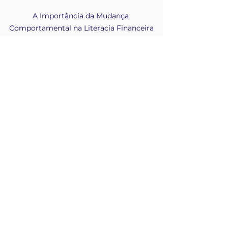
A Importância da Mudança 
Comportamental na Literacia Financeira
A Literacia Financeira em 
Portugal
Em Portugal, a necessidade de 
uma melhor literacia financeira é 
evidente à medida que mais 
pessoas procuram segurança 
financeira e oportunidades de 
investimento. 
Adicionalmente, promover uma 
mudança comportamental através 
da educação financeira pode 